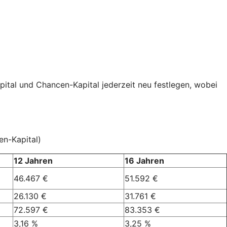
pital und Chancen-Kapital jederzeit neu festlegen, wobei
en-Kapital)
12 Jahren
16 Jahren
46.467 €
51.592 €
26.130 €
31.761 €
72.597 €
83.353 €
3,16 %
3,25 %