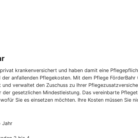
hr
rivat krankenversichert und haben damit eine Pflegepflicht
eil der anfallenden Pflegekosten. Mit dem Pflege FörderBahr
 und verwaltet den Zuschuss zu Ihrer Pflegezusatzversicher
er der gesetzlichen Mindestleistung. Das vereinbarte Pfl
 wofür Sie es einsetzen möchten. Ihre Kosten müssen Sie n
o Jahr
raden 2 bis 4