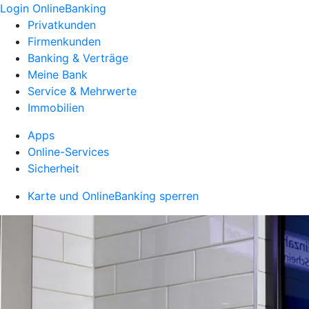
Login OnlineBanking
Privatkunden
Firmenkunden
Banking & Verträge
Meine Bank
Service & Mehrwerte
Immobilien
Apps
Online-Services
Sicherheit
Karte und OnlineBanking sperren