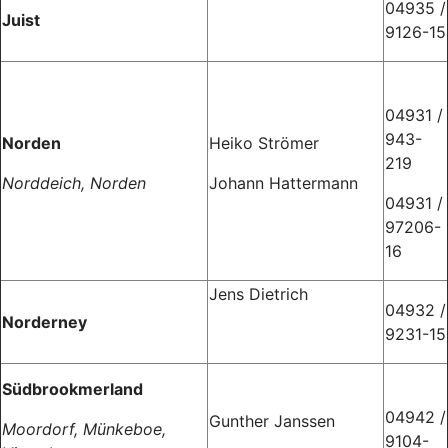
04935 /
Juist
9126-15
04931 /
943-
Norden
Heiko Strömer
219
Norddeich, Norden
Johann Hattermann
04931 /
97206-
16
Jens Dietrich
04932 /
Norderney
9231-15
Südbrookmerland
04942 /
Gunther Janssen
Moordorf, Münkeboe,
9104-