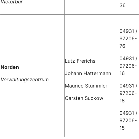
Victorbur
36
04931 /
97206-
76
04931 /
Lutz Frerichs
97206-
Norden
Johann Hattermann
16
Verwaltungszentrum
Maurice Stümmler
04931 /
97206-
Carsten Suckow
18
04931 /
97206-
15