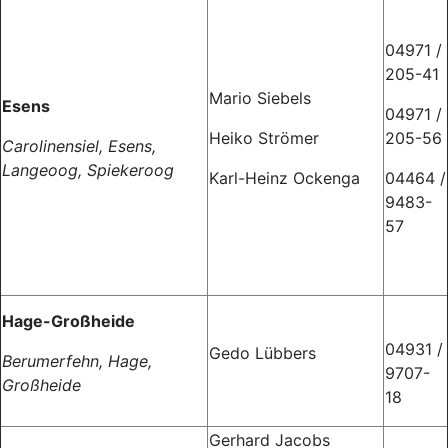
04971 /
205-41
Mario Siebels
Esens
04971 /
Heiko Strömer
205-56
Carolinensiel, Esens,
Langeoog, Spiekeroog
Karl-Heinz Ockenga
04464 /
9483-
57
Hage-Großheide
04931 /
Gedo Lübbers
Berumerfehn, Hage,
9707-
Großheide
18
Gerhard Jacobs